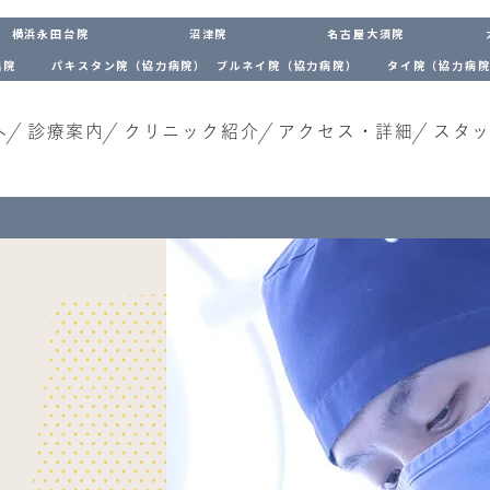
横浜永田台院
沼津院
名古屋大須院
出院
パキスタン院（協力病院）
ブルネイ院（協力病院）
タイ院（協力病
へ
診療案内
クリニック紹介
アクセス・詳細
スタ