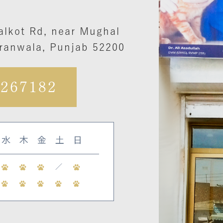
alkot Rd, near Mughal
ranwala, Punjab 52200
6267182
水
木
金
土
日
／