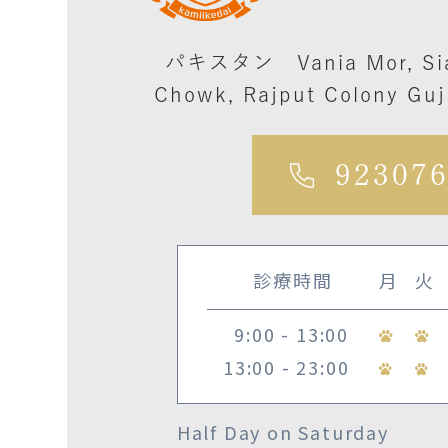
パキスタン
Vania Mor, Si
Chowk, Rajput Colony Guj
92307
診療時間
月
火
9:00 - 13:00
13:00 - 23:00
Half Day on Saturday