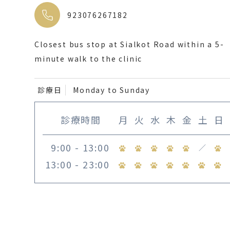
923076267182
Closest bus stop at Sialkot Road within a 5-
minute walk to the clinic
診療日
Monday to Sunday
診療時間
月
火
水
木
金
土
日
9:00 - 13:00
／
13:00 - 23:00