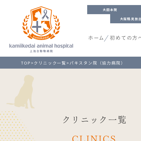
大田本院
大阪鶴見放
ホーム
初めての方
TOP
>
クリニック一覧
>
パキスタン院（協力病院）
クリニック一覧
CLINICS