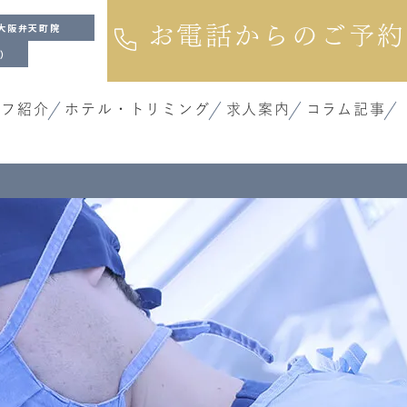
大阪弁天町院
お電話からのご予約
院）
ッフ紹介
ホテル・トリミング
求人案内
コラム記事