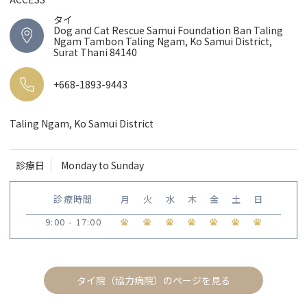
タイ
Dog and Cat Rescue Samui Foundation Ban Taling
Ngam Tambon Taling Ngam, Ko Samui District,
Surat Thani 84140
+668-1893-9443
Taling Ngam, Ko Samui District
診療日
Monday to Sunday
診療時間
月
火
水
木
金
土
日
9:00 - 17:00
タイ院（協力病院）のページを見る