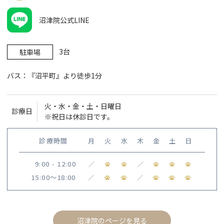
沼津院公式LINE
3台
駐車場
バス：『沼平町』より徒歩1分
火・水・金・土・日曜日
診療日
※祝日は休診日です。
診療時間
月
火
水
木
金
土
日
9:00 - 12:00
／
／
15:00〜18:00
／
／
沼津院のページを見る