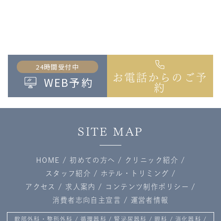
24時間受付中
お電話からのご予
WEB予約
約
SITE MAP
HOME
/
初めての方へ
/
クリニック紹介
/
スタッフ紹介
/
ホテル・トリミング
/
アクセス
/
求人案内
/
コンテンツ制作ポリシー
/
消費者志向自主宣言
/
運営者情報
軟部外科・整形外科
/
循環器科
/
腎泌尿器科
/
眼科
/
消化器科
/