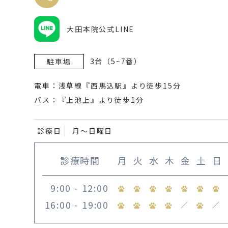
大田本院公式LINE
3台（5~7番）
駐車場
電車：浅草線『西馬込駅』より徒歩15分
バス：『上池上』より徒歩1分
診療日
月〜日曜日
診療時間
月
火
水
木
金
土
日
9:00 - 12:00
16:00 - 19:00
／
／