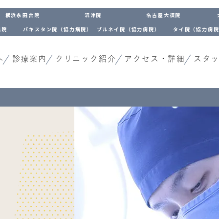
横浜永田台院
沼津院
名古屋大須院
出院
パキスタン院（協力病院）
ブルネイ院（協力病院）
タイ院（協力病
へ
診療案内
クリニック紹介
アクセス・詳細
スタ