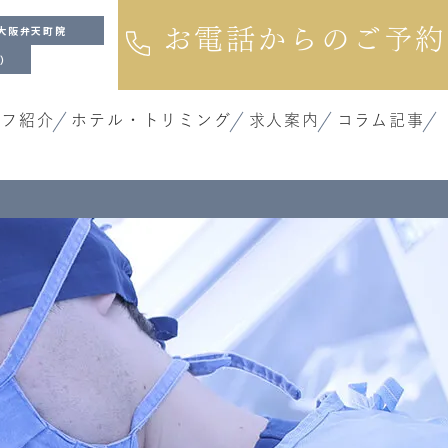
大阪弁天町院
お電話からのご予約
院）
ッフ紹介
ホテル・トリミング
求人案内
コラム記事