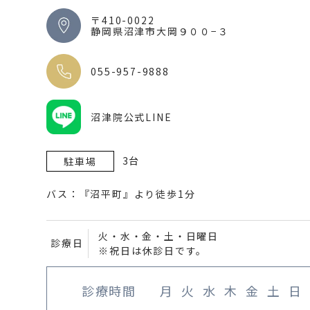
〒410-0022
静岡県沼津市大岡９００−３
055-957-9888
沼津院公式LINE
3台
駐車場
バス：『沼平町』より徒歩1分
火・水・金・土・日曜日
診療日
※祝日は休診日です。
診療時間
月
火
水
木
金
土
日