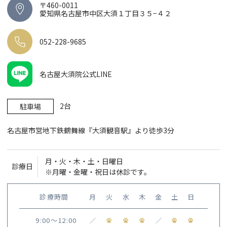
〒460-0011
愛知県名古屋市中区大須１丁目３５−４２
052-228-9685
名古屋大須院公式LINE
2台
駐車場
名古屋市営地下鉄鶴舞線『大須観音駅』より徒歩3分
月・火・木・土・日曜日
診療日
※月曜・金曜・祝日は休診です。
診療時間
月
火
水
木
金
土
日
9:00〜12:00
／
／