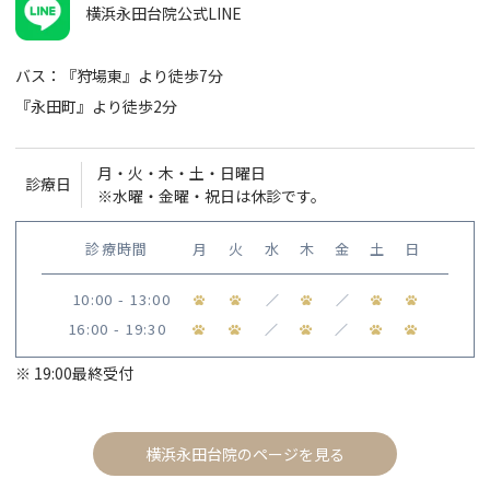
横浜永田台院公式LINE
バス：『狩場東』より徒歩7分
『永田町』より徒歩2分
月・火・木・土・日曜日
診療日
※水曜・金曜・祝日は休診です。
診療時間
月
火
水
木
金
土
日
10:00 - 13:00
／
／
16:00 - 19:30
／
／
※ 19:00最終受付
横浜永田台院のページを見る