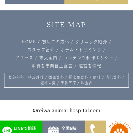
SITE MAP
HOME
/
初めての方へ
/
クリニック紹介
/
スタッフ紹介
/
ホテル・トリミング
/
アクセス
/
求人案内
/
コンテンツ制作ポリシー
/
消費者志向自主宣言
/
運営者情報
軟部外科・整形外科
/
循環器科
/
腎泌尿器科
/
眼科
/
消化器科
/
避妊去勢
/
予防医療
/
料金表
©reiwa-animal-hospital.com