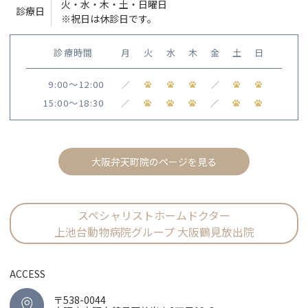
火・水・木・土・日曜日
診療日
※祝日は休診日です。
診療時間
月
火
水
木
金
土
日
9:00〜12:00
／
／
15:00〜18:30
／
／
大阪弁天町院のページを見る
スペシャリストホームドクター
上池台動物病院グループ 大阪鶴見放出院
ACCESS
〒538-0044