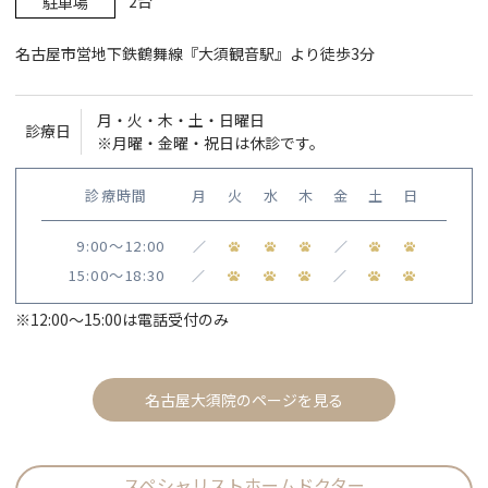
2台
駐車場
名古屋市営地下鉄鶴舞線『大須観音駅』より徒歩3分
月・火・木・土・日曜日
診療日
※月曜・金曜・祝日は休診です。
診療時間
月
火
水
木
金
土
日
9:00〜12:00
／
／
15:00〜18:30
／
／
※12:00〜15:00は電話受付のみ
名古屋大須院のページを見る
スペシャリストホームドクター