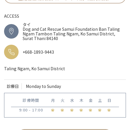
ACCESS
タイ
Dog and Cat Rescue Samui Foundation Ban Taling
Ngam Tambon Taling Ngam, Ko Samui District,
Surat Thani 84140
+668-1893-9443
Taling Ngam, Ko Samui District
診療日
Monday to Sunday
診療時間
月
火
水
木
金
土
日
9:00 - 17:00