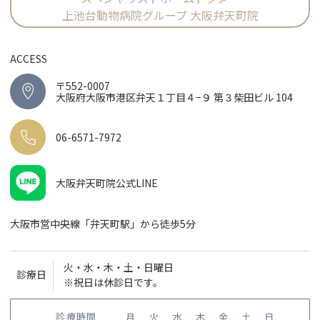
上池台動物病院グループ 大阪弁天町院
ACCESS
〒552-0007
大阪府大阪市港区弁天１丁目４−９ 第３柴田ビル 104
06-6571-7972
大阪弁天町院公式LINE
大阪市営中央線「弁天町駅」から徒歩5分
火・水・木・土・日曜日
診療日
※祝日は休診日です。
診療時間
月
火
水
木
金
土
日