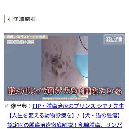
肥満細胞腫
画像出典：
FIP・腫瘍治療のプリンス シアナ先生
【人生を変える動物診療を】/【犬・猫の腫瘍】
認定医の腫瘍治療徹底解説！乳腺腫瘍、リンパ