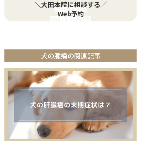
＼大田本院に相談する／
LINEで相談
電話で相談
Web予約
03-5754-1122
24時間受付中
犬の腫瘍の関連記事