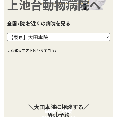
上池台動物病院へ
全国7院 お近くの病院を見る
東京都大田区上池台５丁目３８−２
＼大田本院に相談する／
LINEで相談
電話で相談
Web予約