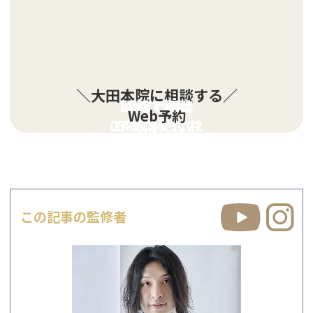
＼大田本院に相談する／
LINEで相談
電話で相談
Web予約
03-5754-1122
24時間受付中
この記事の監修者