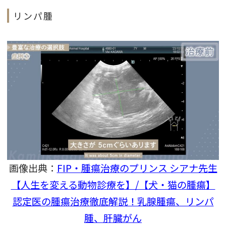
リンパ腫
画像出典：
FIP・腫瘍治療のプリンス シアナ先生
【人生を変える動物診療を】/【犬・猫の腫瘍】
認定医の腫瘍治療徹底解説！乳腺腫瘍、リンパ
腫、肝臓がん