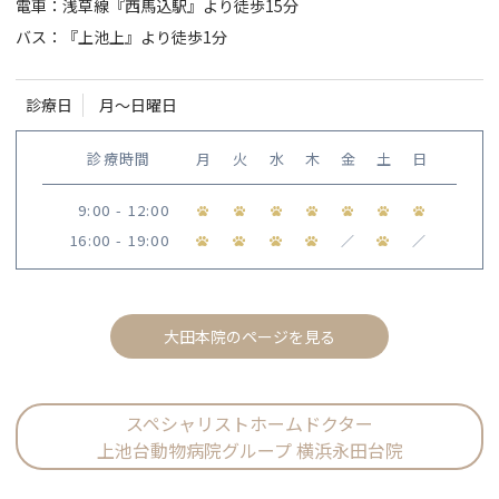
電車：浅草線『西馬込駅』より徒歩15分
バス：『上池上』より徒歩1分
診療日
月〜日曜日
診療時間
月
火
水
木
金
土
日
9:00 - 12:00
16:00 - 19:00
／
／
大田本院のページを見る
スペシャリストホームドクター
上池台動物病院グループ 横浜永田台院