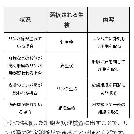
選択される生
状況
内容
検
リンパ節が腫れて
リンパ節に針刺し
針生検
いる場合
て細胞を取る
肝臓などの数値が
肝臓に針を刺して
高く肝臓のリンパ
針生検
細胞を取る
腫が疑われる場合
皮膚のリンパ腫が
皮膚組織を円形に
パンチ生検
疑われる場合
切り取る
腸管壁が腫れてい
内視鏡下で一部の
組織生検
る場合
組織を取る
上記で採取した細胞を病理検査に出すことで、リ
ンパ腫の確定診断ができることがほとんどです。