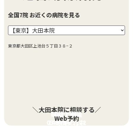
全国7院 お近くの病院を見る
東京都大田区上池台５丁目３８−２
＼大田本院に相談する／
LINEで相談
電話で相談
Web予約
03-5754-1122
24時間受付中