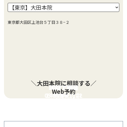
東京都大田区上池台５丁目３８−２
＼大田本院に相談する／
LINEで相談
電話で相談
Web予約
03-5754-1122
24時間受付中