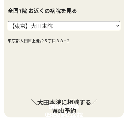
全国7院 お近くの病院を見る
東京都大田区上池台５丁目３８−２
＼大田本院に相談する／
LINEで相談
電話で相談
Web予約
03-5754-1122
24時間受付中