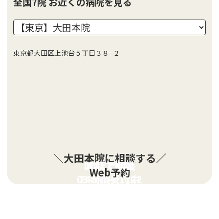
全国7院 お近くの病院を見る
東京都大田区上池台５丁目３８−２
＼大田本院に相談する／
LINEで相談
電話で相談
Web予約
03-5754-1122
24時間受付中