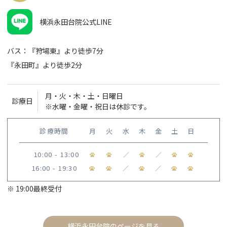
横浜永田台院公式LINE
バス：『狩場東』より徒歩7分
『永田町』より徒歩2分
月・火・木・土・日曜日
診療日
※水曜・金曜・祝日は休診です。
診療時間
月
火
水
木
金
土
日
10:00 - 13:00
／
／
16:00 - 19:30
／
／
※ 19:00最終受付
横浜永田台院のページを見る