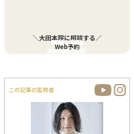
＼大田本院に相談する／
LINEで相談
電話で相談
Web予約
03-5754-1122
24時間受付中
この記事の監修者