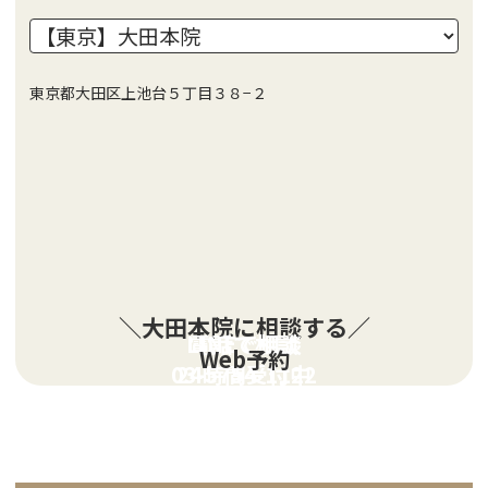
東京都大田区上池台５丁目３８−２
＼大田本院に相談する／
LINEで相談
電話で相談
Web予約
03-5754-1122
24時間受付中