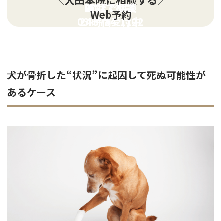
LINEで相談
電話で相談
Web予約
03-5754-1122
24時間受付中
犬が骨折した“状況”に起因して死ぬ可能性が
あるケース