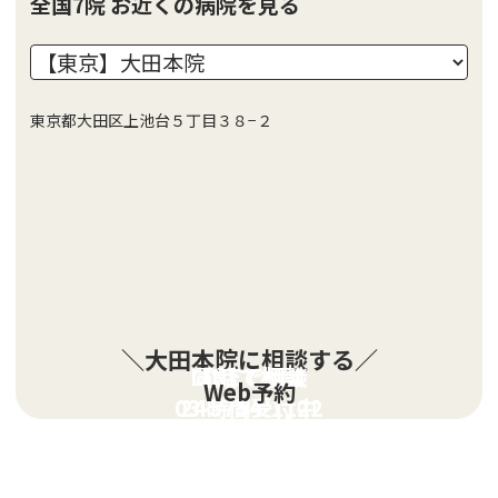
全国7院 お近くの病院を見る
東京都大田区上池台５丁目３８−２
＼大田本院に相談する／
LINEで相談
電話で相談
Web予約
03-5754-1122
24時間受付中