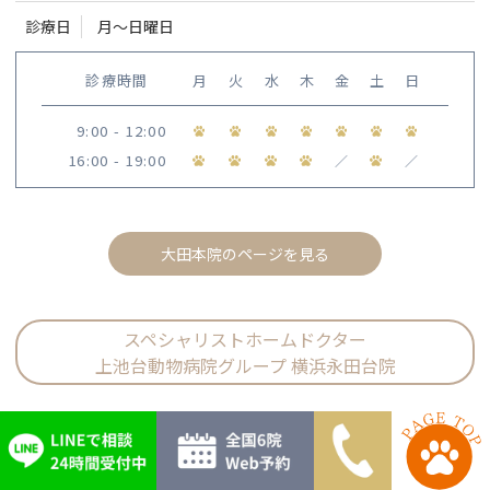
診療日
月〜日曜日
診療時間
月
火
水
木
金
土
日
9:00 - 12:00
16:00 - 19:00
／
／
大田本院のページを見る
スペシャリストホームドクター
上池台動物病院グループ 横浜永田台院
ACCESS
〒232-0076