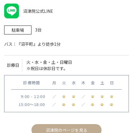
沼津院公式LINE
3台
駐車場
バス：『沼平町』より徒歩1分
火・水・金・土・日曜日
診療日
※祝日は休診日です。
診療時間
月
火
水
木
金
土
日
9:00 - 12:00
／
／
15:00〜18:00
／
／
沼津院のページを見る