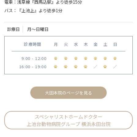
電車：浅草線『西馬込駅』より徒歩15分
バス：『上池上』より徒歩1分
診療日
月〜日曜日
診療時間
月
火
水
木
金
土
日
9:00 - 12:00
16:00 - 19:00
／
／
大田本院のページを見る
スペシャリストホームドクター
上池台動物病院グループ 横浜永田台院