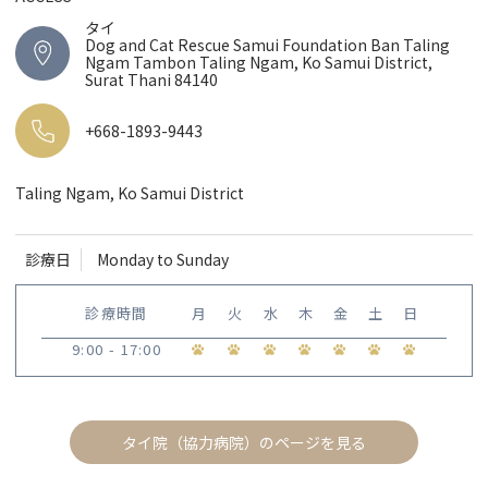
タイ
Dog and Cat Rescue Samui Foundation Ban Taling
Ngam Tambon Taling Ngam, Ko Samui District,
Surat Thani 84140
+668-1893-9443
Taling Ngam, Ko Samui District
診療日
Monday to Sunday
診療時間
月
火
水
木
金
土
日
9:00 - 17:00
タイ院（協力病院）のページを見る